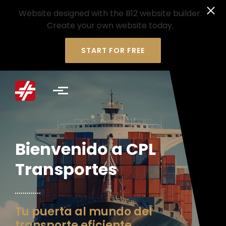
Website designed with the B12 website builder.
Create your own website today.
START FOR FREE
Skip to main content
Bienvenido a CPL
Transportes
Tu puerta al mundo del
transporte eficiente.