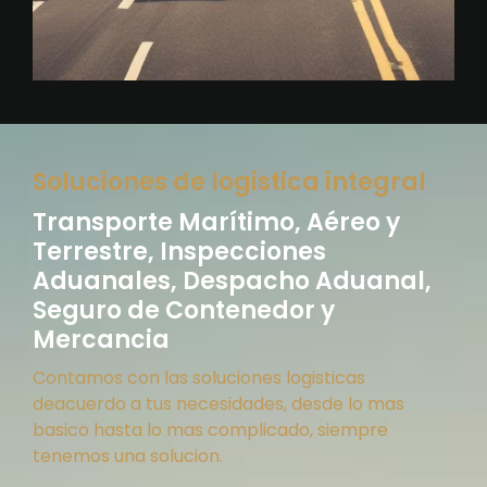
Soluciones de logistica integral
Transporte Marítimo, Aéreo y
Terrestre, Inspecciones
Aduanales, Despacho Aduanal,
Seguro de Contenedor y
Mercancia
Contamos con las soluciones logisticas
deacuerdo a tus necesidades, desde lo mas
basico hasta lo mas complicado, siempre
tenemos una solucion.