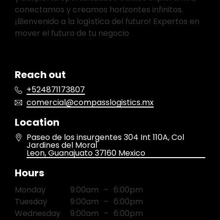
conectamos y creamos horizontes infinitos.
¡Bienvenido a la logística del futuro! Expertos en
mover el futuro de tu negocio
Reach out
+524871173807
comercial@compasslogistics.mx
Location
Paseo de los insurgentes 304 Int 110A
, Col
Jardines del Moral
Leon
, Guanajuato
37160
Mexico
Hours
Monday
9:00am
–
6:00pm
Tuesday
9:00am
–
6:00pm
Wednesday
9:00am
–
6:00pm