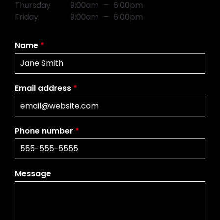
Thursday
9:00am
–
6:00pm
Friday
9:00am
–
6:00pm
Name
*
Email address
*
Phone number
*
Message